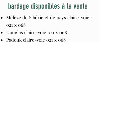
bardage disponibles à la vente
Mélèze de Sibérie et de pays claire-voie :
021 x 068
Douglas claire-voie 021 x 068
Padouk claire-voie 021 x 068
Afzélia claire-voie 021 x 068
Ipé claire-voie 021 x 068
Tigerwood claire-voie 021 x 090
Épicéa rainuré langueté 015 x 088
Mélèze de Sibérie Rainuré langueté 021 x
140
Douglas rainuré langueté 021 x 140
Épicéa rainuré langueté 021 x 140
CONTACTEZ DEMONTY SCIERIE DÈS
AUJOURD’HUI