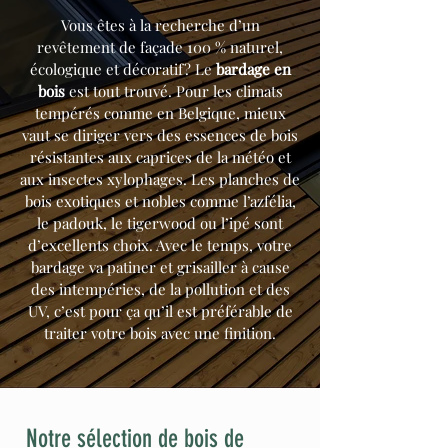
Vous êtes à la recherche d’un
revêtement de façade 100 % naturel,
écologique et décoratif ? Le
bardage en
bois
est tout trouvé. Pour les climats
tempérés comme en Belgique, mieux
vaut se diriger vers des essences de bois
résistantes aux caprices de la météo et
aux insectes xylophages. Les planches de
bois exotiques et nobles comme l’azfélia,
le padouk, le tigerwood ou l’ipé sont
d’excellents choix. Avec le temps, votre
bardage va patiner et grisailler à cause
des intempéries, de la pollution et des
UV, c’est pour ça qu’il est préférable de
traiter votre bois avec une finition.
Notre sélection de bois de