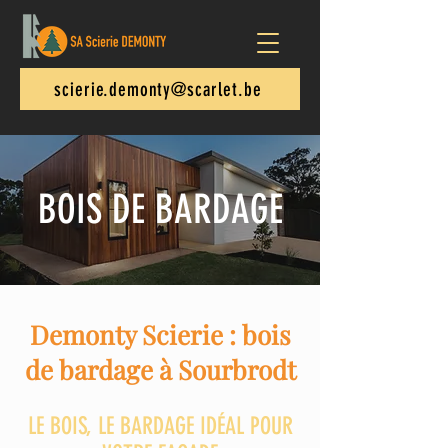
scierie.demonty@scarlet.be
BOIS DE BARDAGE
Demonty Scierie : bois
de bardage à Sourbrodt
LE BOIS, LE BARDAGE IDÉAL POUR